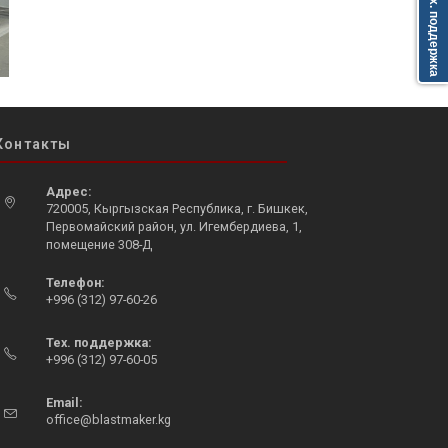
Тех. поддержка
Контакты
Адрес:
720005, Кыргызская Республика, г. Бишкек,
Первомайский район, ул. Игембердиева, 1,
помещение 308-Д
Opens
Телефон:
in
+996 (312) 97-60-26
a
Opens
new
in
Тех. поддержка:
tab
+996 (312) 97-60-05
your
Opens
application
in
Email:
Opens
office@blastmaker.kg
your
in
application