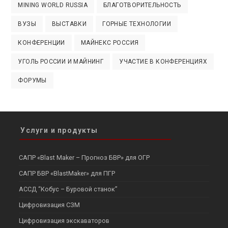
MINING WORLD RUSSIA
БЛАГОТВОРИТЕЛЬНОСТЬ
ВУЗЫ
ВЫСТАВКИ
ГОРНЫЕ ТЕХНОЛОГИИ
КОНФЕРЕНЦИИ
МАЙНЕКС РОССИЯ
УГОЛЬ РОССИИ И МАЙНИНГ
УЧАСТИЕ В КОНФЕРЕНЦИЯХ
ФОРУМЫ
Услуги и продукты
САПР «Blast Maker – Прогноз БВР» для ОГР
САПР БВР «BlastMaker» для ПГР
АССД “Кобус – Буровой станок”
Цифровизация СЗМ
Цифровизация экскаваторов