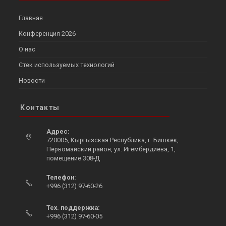
Главная
Конференция 2026
О нас
Стек используемых технологий
Новости
Контакты
Адрес:
720005, Кыргызская Республика, г. Бишкек,
Первомайский район, ул. Игембердиева, 1,
помещение 308-Д
Opens
Телефон:
in
+996 (312) 97-60-26
a
Opens
new
in
Тех. поддержка:
tab
your
+996 (312) 97-60-05
Opens