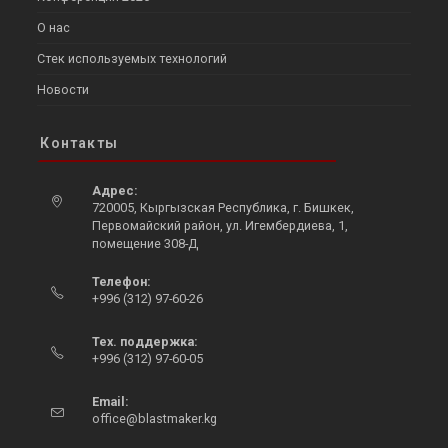
О нас
Стек используемых технологий
Новости
Контакты
Адрес:
720005, Кыргызская Республика, г. Бишкек,
Первомайский район, ул. Игембердиева, 1,
помещение 308-Д
Opens
Телефон:
in
+996 (312) 97-60-26
a
Opens
new
in
Тех. поддержка:
tab
your
+996 (312) 97-60-05
Opens
application
in
Email:
Opens
your
office@blastmaker.kg
in
application