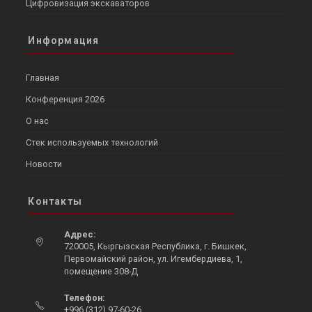
Цифровизация экскаваторов
Информация
Главная
Конференция 2026
О нас
Стек используемых технологий
Новости
Контакты
Адрес:
720005, Кыргызская Республика, г. Бишкек,
Первомайский район, ул. Игембердиева, 1,
помещение 308-Д
Opens
Телефон:
in
+996 (312) 97-60-26