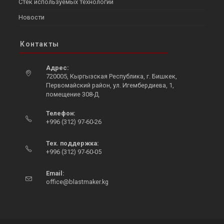
Стек используемых технологий
Новости
Контакты
Адрес:
720005, Кыргызская Республика, г. Бишкек,
Первомайский район, ул. Игембердиева, 1,
помещение 308-Д
Opens
Телефон:
in
+996 (312) 97-60-26
a
Opens
new
in
Тех. поддержка:
tab
your
+996 (312) 97-60-05
Opens
application
in
Email:
Opens
your
office@blastmaker.kg
in
application
your
application