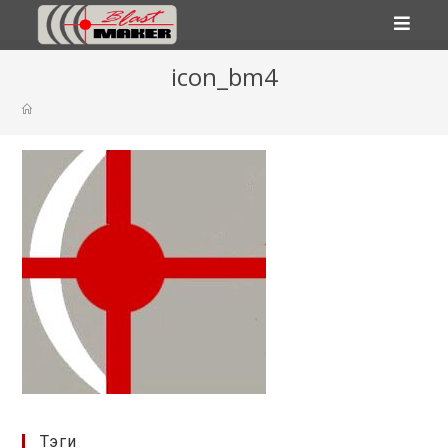
Перейти
icon_bm4
к
содержимому
Тэги