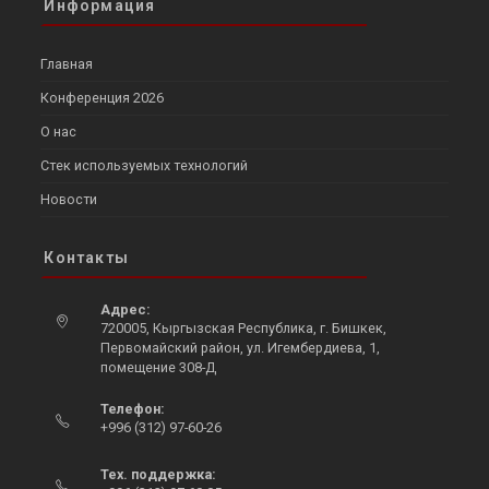
Информация
Главная
Конференция 2026
О нас
Стек используемых технологий
Новости
Контакты
Адрес:
720005, Кыргызская Республика, г. Бишкек,
Первомайский район, ул. Игембердиева, 1,
помещение 308-Д
Opens
Телефон:
in
+996 (312) 97-60-26
a
Opens
new
in
Тех. поддержка:
tab