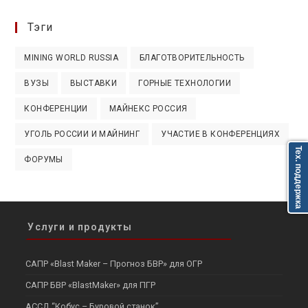
Тэги
MINING WORLD RUSSIA
БЛАГОТВОРИТЕЛЬНОСТЬ
ВУЗЫ
ВЫСТАВКИ
ГОРНЫЕ ТЕХНОЛОГИИ
КОНФЕРЕНЦИИ
МАЙНЕКС РОССИЯ
УГОЛЬ РОССИИ И МАЙНИНГ
УЧАСТИЕ В КОНФЕРЕНЦИЯХ
Тех. поддержка
ФОРУМЫ
Услуги и продукты
САПР «Blast Maker – Прогноз БВР» для ОГР
САПР БВР «BlastMaker» для ПГР
АССД “Кобус – Буровой станок”