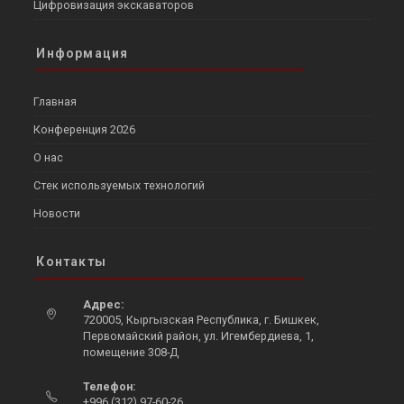
Цифровизация экскаваторов
Информация
Главная
Конференция 2026
О нас
Стек используемых технологий
Новости
Контакты
Адрес:
720005, Кыргызская Республика, г. Бишкек,
Первомайский район, ул. Игембердиева, 1,
помещение 308-Д
Opens
Телефон:
in
+996 (312) 97-60-26