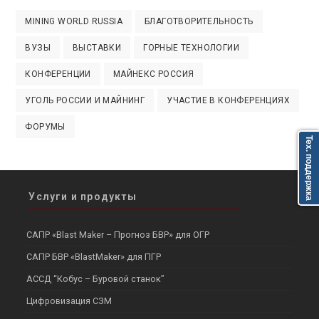
MINING WORLD RUSSIA
БЛАГОТВОРИТЕЛЬНОСТЬ
ВУЗЫ
ВЫСТАВКИ
ГОРНЫЕ ТЕХНОЛОГИИ
КОНФЕРЕНЦИИ
МАЙНЕКС РОССИЯ
УГОЛЬ РОССИИ И МАЙНИНГ
УЧАСТИЕ В КОНФЕРЕНЦИЯХ
ФОРУМЫ
Тех. поддержка
Услуги и продукты
САПР «Blast Maker – Прогноз БВР» для ОГР
САПР БВР «BlastMaker» для ПГР
АССД “Кобус – Буровой станок”
Цифровизация СЗМ